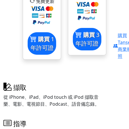
免費更新
購買
3
購買
購買
1
Tans
年許可證
年許可證
商業
照
擷取
從 iPhone、iPad、iPod touch 或 iPod 擷取音
樂、電影、電視節目、Podcast、語音備忘錄。
指導