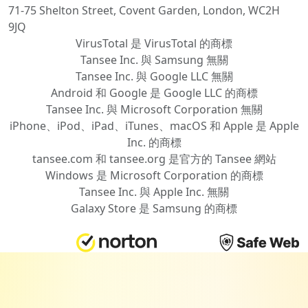
71-75 Shelton Street, Covent Garden, London, WC2H
9JQ
VirusTotal 是 VirusTotal 的商標
Tansee Inc. 與 Samsung 無關
Tansee Inc. 與 Google ​LLC 無關
Android 和 Google 是 Google ​LLC 的商標
Tansee Inc. 與 Microsoft Corporation 無關
iPhone、iPod、iPad、iTunes、macOS 和 Apple 是 Apple
Inc. 的商標
tansee.com 和 tansee.org 是官方的 Tansee 網站
Windows 是 Microsoft Corporation 的商標
Tansee Inc. 與 Apple Inc. 無關
Galaxy Store 是 Samsung 的商標